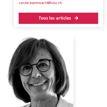
cecile.bannwart@hslu.ch
Tous les articles