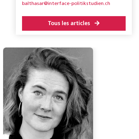
balthasar@interface-politikstudien.ch
Tous les articles