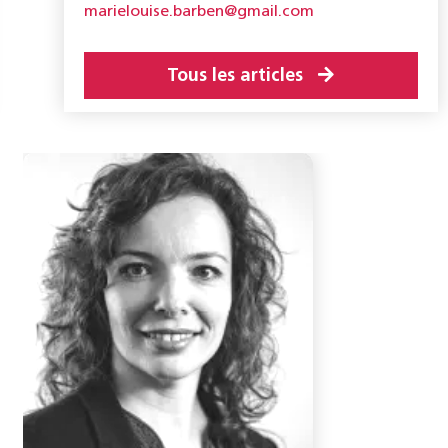
marielouise.barben@gmail.com
Tous les articles