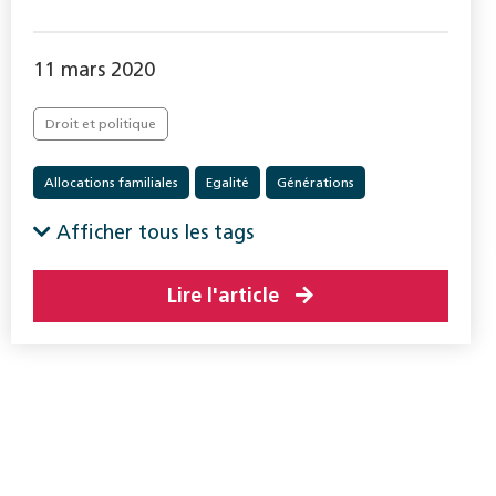
11 mars 2020
Droit et politique
Allocations familiales
Egalité
Générations
La société
Protection de l’enfance et de la jeunesse
Afficher tous les tags
Vieillesse
Lire l'article