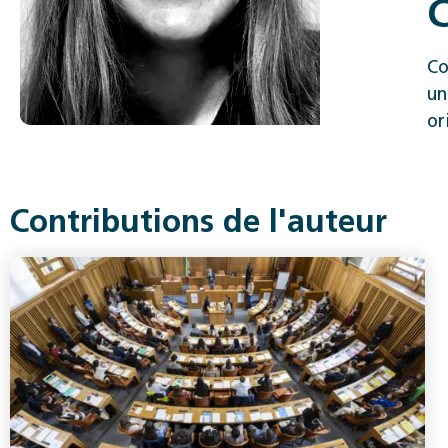
C
Co
un
or
Contributions de l'auteur