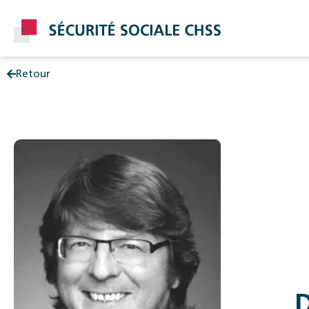
Retour
Post
D