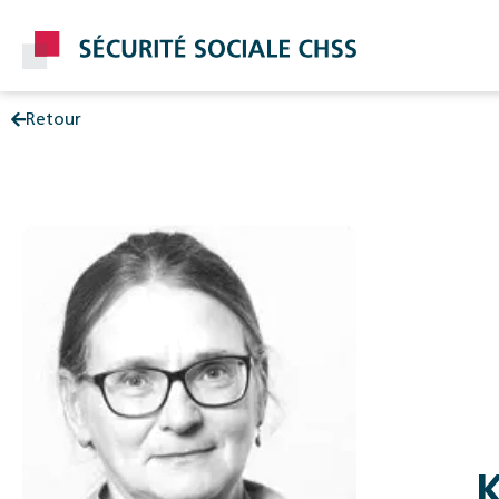
Retour
Post
K