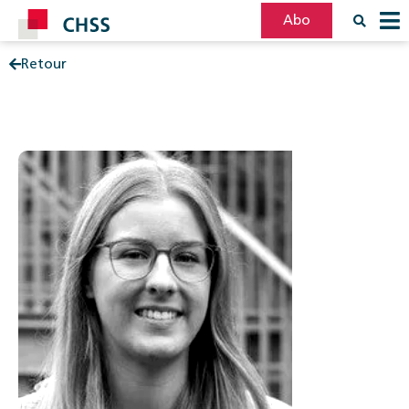
Abo
Retour
Filter
Post