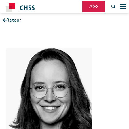
Abo
Retour
Filter
Post