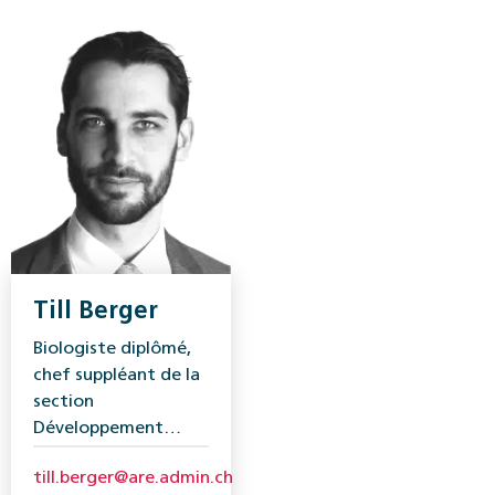
Till Berger
Biologiste diplômé,
chef suppléant de la
section
Développement
durable, Office
till.berger@are.admin.ch
fédéral du