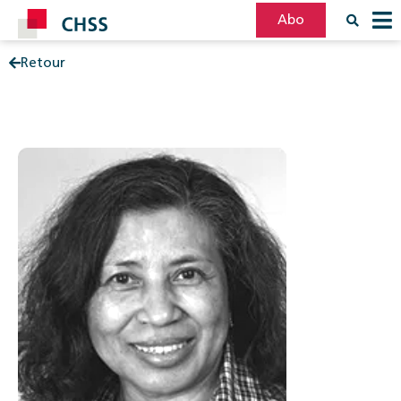
Abo
Retour
Filter
Post