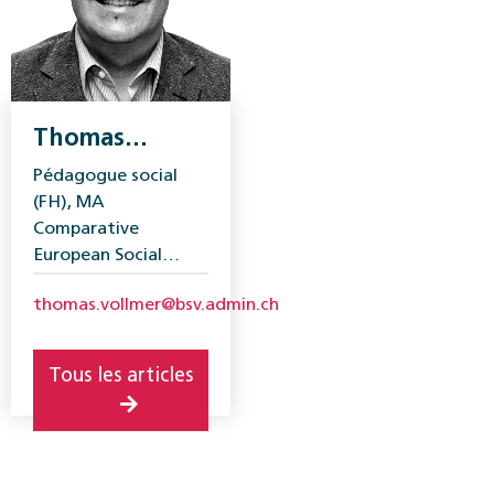
Thomas
Vollmer
Pédagogue social
(FH), MA
Comparative
European Social
Studies (londonmet),
thomas.vollmer@bsv.admin.ch
Executive MPA
(unibe), responsable
du secteur Vieillesse,
Tous les articles
générations et
société, OFAS.