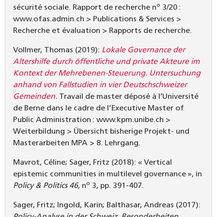
o
sécurité sociale. Rapport de recherche n
3/20 :
www.ofas.admin.ch > Publications & Services >
Recherche et évaluation > Rapports de recherche.
Vollmer, Thomas (2019):
Lokale Governance der
Altershilfe durch öffentliche und private Akteure im
Kontext der Mehrebenen-Steuerung. Untersuchung
anhand von Fallstudien in vier Deutschschweizer
Gemeinden.
Travail de master déposé à l’Université
de Berne dans le cadre de l’Executive Master of
Public Administration : www.kpm.unibe.ch >
Weiterbildung > Übersicht bisherige Projekt- und
Masterarbeiten MPA > 8. Lehrgang.
Mavrot, Céline; Sager, Fritz (2018): « Vertical
epistemic communities in multilevel governance », in
o
Policy & Politics 46,
n
3, pp. 391-407.
Sager, Fritz; Ingold, Karin; Balthasar, Andreas (2017):
Policy-Analyse in der Schweiz. Besonderheiten,