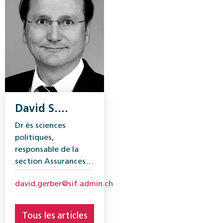
David S.
Gerber
Dr ès sciences
politiques,
responsable de la
section Assurances
et risques,
david.gerber@sif.admin.ch
Secrétariat d’État
aux questions
financières
Tous les articles
internationales (SFI)