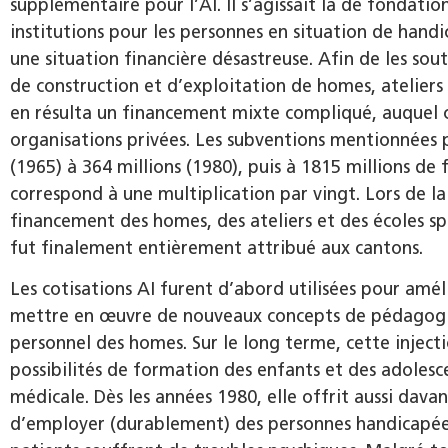
supplémentaire pour l’AI. Il s’agissait là de fondatio
institutions pour les personnes en situation de hand
une situation financière désastreuse. Afin de les sout
de construction et d’exploitation de homes, ateliers 
en résulta un financement mixte compliqué, auquel 
organisations privées. Les subventions mentionnées 
(1965) à 364 millions (1980), puis à 1815 millions de 
correspond à une multiplication par vingt. Lors de l
financement des homes, des ateliers et des écoles sp
fut finalement entièrement attribué aux cantons.
Les cotisations AI furent d’abord utilisées pour amélio
mettre en œuvre de nouveaux concepts de pédagogie s
personnel des homes. Sur le long terme, cette inject
possibilités de formation des enfants et des adoles
médicale. Dès les années 1980, elle offrit aussi davan
d’employer (durablement) des personnes handicapées