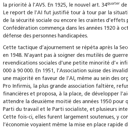
quater
la priorité à l’AVS. En 1925, le nouvel art. 34
de 
Le report de l’AI fut justifié tour à tour par la situ
de la sécurité sociale ou encore les craintes d’effets
Confédération commença dans les années 1920 à octr
défense des personnes handicapées.
Cette tactique d’ajournement se répéta après la Sec
en 1948. N’ayant pas à soigner des mutilés de guerre,
revendications sociales d’une petite minorité d’« in
000 à 90 000. En 1951, l’Association suisse des invali
une majorité en faveur de l’AI, même au sein des or
Pro Infirmis, la plus grande association faîtière, ref
financières et proposa, à la place, de développer l’a
attendre la deu­xi­ème moitié des années 1950 pour q
Parti du travail et le Parti socialiste, et plusieurs 
Cette fois-ci, elles furent largement soutenues, y c
l’économie voyaient même la mise en place rapide d