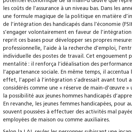
potentiel économique de la main-d’œuvre que représ
les coûts de l’assurance à un niveau bas. Dans les an
une formule magique de la politique en matière d’inv
de l’intégration des handicapés dans l’économie (F
s’engager volontairement en faveur de l’intégration
reprit ces bases pour développer ses propres mesures 
professionnelle, l’aide à la recherche d’emploi, l’en
individuelle des postes de travail. Cet engouement p
mentalité : il renforça l’idéalisation des performanc
l’appartenance sociale. En même temps, il accentua 
effet, l’appel à l’intégration s’adressait avant tout 
considérés comme une « réserve de main-d’œuvre » uti
la possibilité aux jeunes hommes handicapés d’appren
En revanche, les jeunes femmes handicapées, pour au
souvent poussées à effectuer des activités mal pay
employées de maison ou comme auxiliaires.
Selon la LAI, seules les personnes subissant une incap