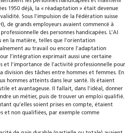
entaient les personnes handicapées et maintenir
nées 1950 déjà, la « réadaptation » était devenue
alidité. Sous l’impulsion de la Fédération suisse
SIH), de grands employeurs avaient commencé à
 professionnelle des personnes handicapées. L’AI
en la matière, telles que l’orientation
traînement au travail ou encore l’adaptation
our l’intégration exprimait aussi une certaine
es et l’importance de l’activité professionnelle pour
la division des tâches entre hommes et femmes. En
aux hommes atteints dans leur santé. Ils étaient
le et avantageuse. Il fallait, dans l’idéal, donner
dre un métier, puis de trouver un emploi qualifié.
tant qu’elles soient prises en compte, étaient
ées et non qualifiées, par exemple comme
acité de gain durable (partielle ou totale) avaient