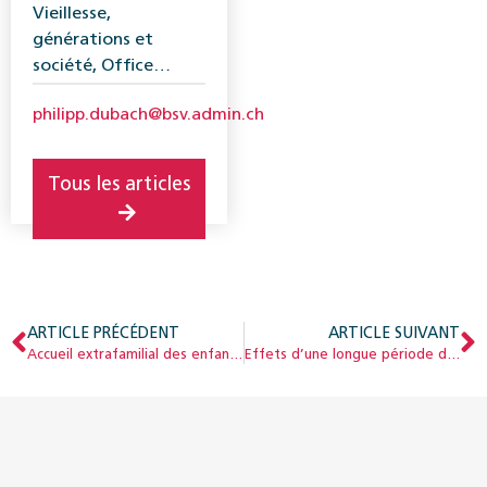
Vieillesse,
générations et
société, Office
fédéral des
philipp.dubach@bsv.admin.ch
assurances sociales
(OFAS)
Tous les articles
ARTICLE PRÉCÉDENT
ARTICLE SUIVANT
Accueil extrafamilial des enfants : effet des aides financières à l’augmentation des subventions cantonales et communales
Effets d’une longue période de faibles taux d’intérêt sur le 2ème pilier