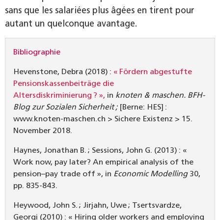
sans que les salariées plus âgées en tirent pour
autant un quelconque avantage.
Bibliographie
Hevenstone, Debra (2018) :
« Fördern abgestufte
Pensionskassenbeiträge die
Altersdiskriminierung ? »,
in
knoten & maschen. BFH-
Blog zur Sozialen Sicherheit ;
[Berne: HES] :
www.knoten-maschen.ch > Sichere Existenz > 15.
November 2018.
Haynes, Jonathan B. ; Sessions, John G. (2013) : «
Work now, pay later? An empirical analysis of the
pension–pay trade off », in
Economic Modelling
30,
pp. 835-843.
Heywood, John S. ; Jirjahn, Uwe ; Tsertsvardze,
Georgi (2010) : « Hiring older workers and employing