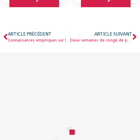
ARTICLE PRÉCÉDENT
ARTICLE SUIVANT
Connaissances empiriques sur les effets des prestations transitoires pour chômeurs âgés
Deux semaines de congé de paternité payé : le projet en détail