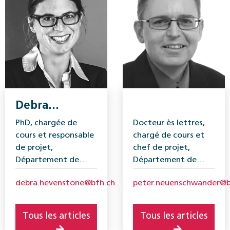
Debra
Hevenstone
Docteur ès lettres,
PhD, chargée de
chargé de cours et
cours et responsable
chef de projet,
de projet,
Département de
Département de
travail social, Haute
travail social, Haute
peter.neuenschwander@b
debra.hevenstone@bfh.ch
école spécialisée
école spécialisée
bernoise.
bernoise.
Tous les articles
Tous les articles