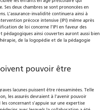
iblée les enfants en âge préscolaire qui
me. Ses deux chambres se sont prononcées en
ns. L’assurance-invalidité continuera ainsi à
ntervention précoce intensive (IPI) même après
fication de loi concerne l’IPI en faveur des
et pédagogiques ainsi couvertes auront aussi bien
thérapie, de la logopédie et de la pédagogie
doivent pouvoir être
 graves lacunes puissent être réexaminées. Telle
ion, les assurés devraient à l’avenir pouvoir
les concernant s’appuie sur une expertise
médecins avec lesquels la collaboration a été