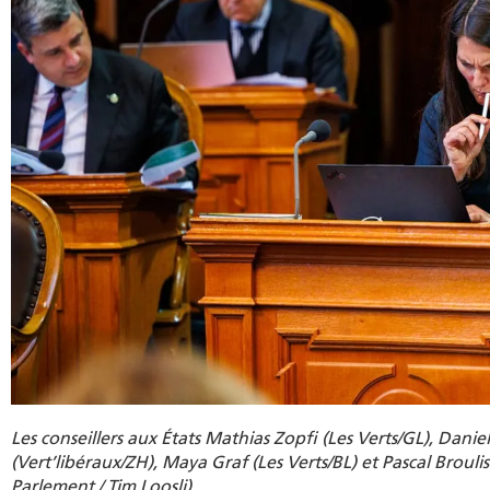
Les conseillers aux États Mathias Zopfi (Les Verts/GL), Danie
(Vert’libéraux/ZH), Maya Graf (Les Verts/BL) et Pascal Broul
Parlement / Tim Loosli)