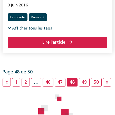
3 juin 2016
La société
Pauvreté
Afficher tous les tags
Lire l'article
Page 48 de 50
«
1
2
…
46
47
48
49
50
»