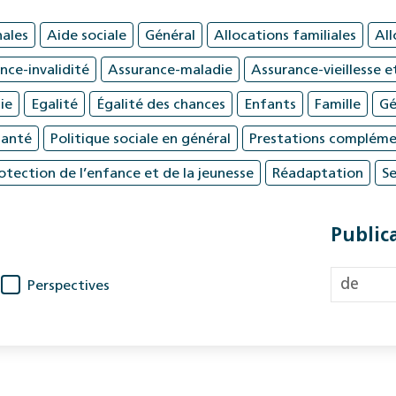
nales
Aide sociale
Général
Allocations familiales
All
nce-invalidité
Assurance-maladie
Assurance-vieillesse e
ie
Egalité
Égalité des chances
Enfants
Famille
Gé
santé
Politique sociale en général
Prestations compléme
otection de l’enfance et de la jeunesse
Réadaptation
Se
Public
Perspectives