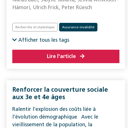
Hámori, Ulrich Frick, Peter Rüesch
Recherche et statistique
Assurance-invalidité
Handicap
La société
Réadaptation
Afficher tous les tags
Lire l'article
Renforcer la couverture sociale
aux 3e et 4e âges
Ralentir l’explosion des coûts liée à
l’évolution démographique Avec le
vieillissement de la population, la