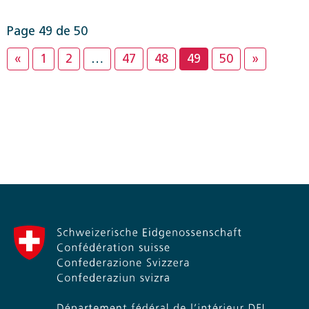
Page 49 de 50
«
1
2
…
47
48
49
50
»