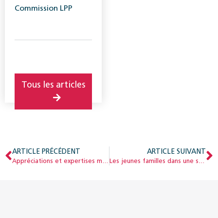
Obrist
Commission LPP
Tous les articles
ARTICLE PRÉCÉDENT
ARTICLE SUIVANT
Appréciations et expertises médicales dans l’AI
Les jeunes familles dans une société en pleine mutation