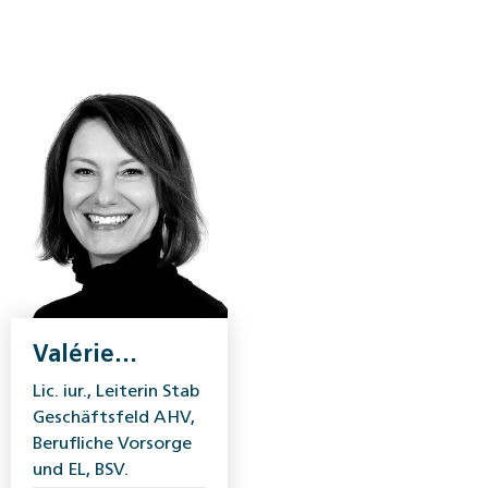
Valérie
Werthmüller
Lic. iur., Leiterin Stab
Geschäftsfeld AHV,
Berufliche Vorsorge
und EL, BSV.