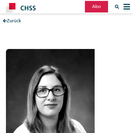
Abo
Zurück
Filter
Post