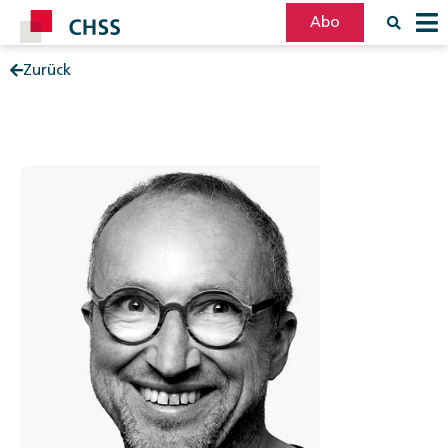
Abo
Zurück
Filter
Post