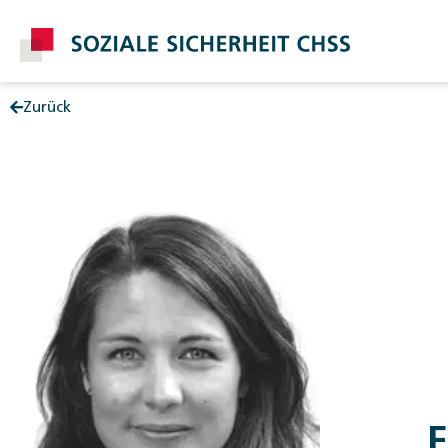
Zurück
Post
F