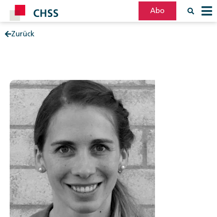
Abo
Zurück
Filter
Post