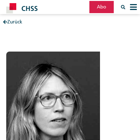
Abo
Zurück
Filter
Post