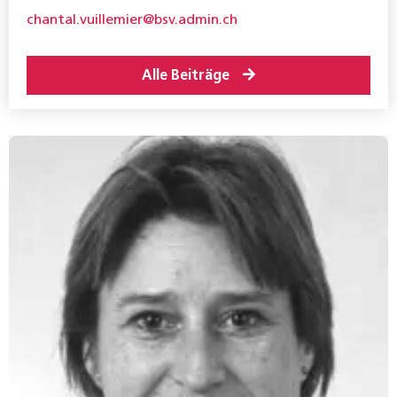
chantal.vuillemier@bsv.admin.ch
Alle Beiträge