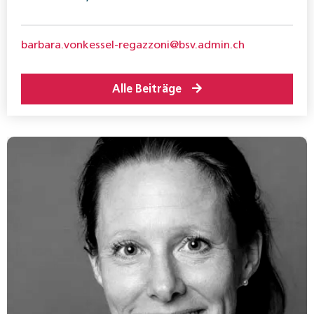
barbara.vonkessel-regazzoni@bsv.admin.ch
Alle Beiträge