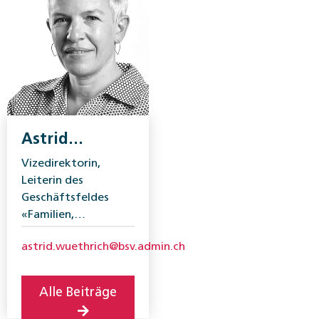
Astrid
Wüthrich
Vizedirektorin,
Leiterin des
Geschäftsfeldes
«Familien,
Generationen und
astrid.wuethrich@bsv.admin.ch
Gesellschaft»,
Bundesamt für
Sozialversicherungen
Alle Beiträge
(BSV)