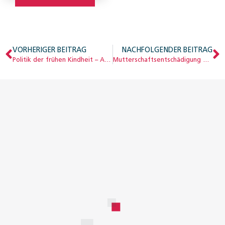
VORHERIGER BEITRAG
NACHFOLGENDER BEITRAG
Politik der frühen Kindheit – Auslegeordnung und Ausblick
Mutterschaftsentschädigung bei längerem Spitalaufenthalt des Neugeborenen