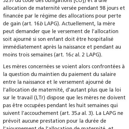
329
f
du code des obligations [CO]) et à une
allocation de maternité versée pendant 98 jours et
financée par le régime des allocations pour perte
de gain (art. 16
b
LAPG). Actuellement, la mère
peut demander que le versement de l’allocation
soit ajourné si son enfant doit être hospitalisé
immédiatement après la naissance et pendant au
moins trois semaines (art. 16
c
al. 2 LAPG).
Les mères concernées se voient alors confrontées à
la question du maintien du paiement du salaire
entre la naissance et le versement ajourné de
l’allocation de maternité, d’autant plus que la loi
sur le travail (LTr) dispose que les mères ne doivent
pas être occupées pendant les huit semaines qui
suivent l’accouchement (art. 35
a
al. 3). La LAPG ne
prévoit aucune prestation pour la durée de
l’ajournement de l’allocation de maternité, et