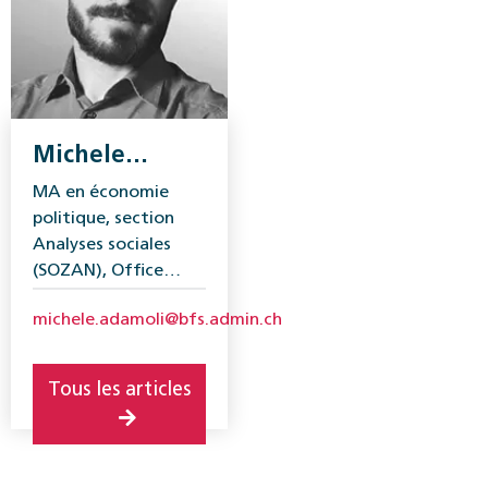
Michele
Adamoli
MA en économie
politique, section
Analyses sociales
(SOZAN), Office
fédéral de la
michele.adamoli@bfs.admin.ch
statistique.
Tous les articles