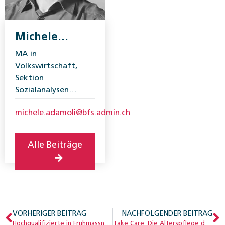
Michele
Adamoli
MA in
Volkswirtschaft,
Sektion
Sozialanalysen
(SOZAN), Bundesamt
michele.adamoli@bfs.admin.ch
für Statistik.
Alle Beiträge
VORHERIGER BEITRAG
NACHFOLGENDER BEITRAG
Hochqualifizierte in Frühmassnahmen der IV
Take Care: Die Alterspflege der Zukunft