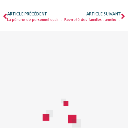
ARTICLE PRÉCÉDENT
ARTICLE SUIVANT
La pénurie de personnel qualifié dans le domaine social s’aggrave
Pauvreté des familles : améliorer la coordination dans les cantons