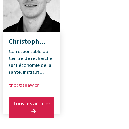
Christoph
Thommen
Co-responsable du
Centre de recherche
sur l'économie de la
santé, Institut
d'économie de la
thoc@zhaw.ch
santé de
Winterthour (ZHAW)
Tous les articles