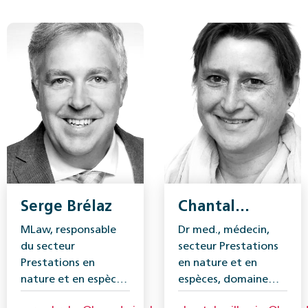
Serge Brélaz
Chantal
Vuilleumier
MLaw, responsable
Dr med., médecin,
du secteur
secteur Prestations
Prestations en
en nature et en
nature et en espèces,
espèces, domaine
domaine Assurance-
Assurance-