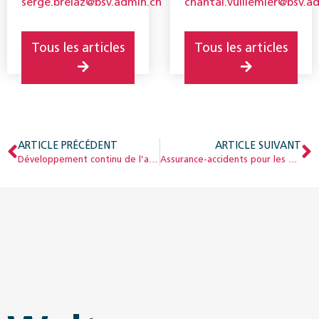
serge.brelaz@bsv.admin.ch
chantal.vuillemier@bsv.a
invalidité, OFAS.
invalidité, OFAS.
Tous les articles
Tous les articles
ARTICLE PRÉCÉDENT
ARTICLE SUIVANT
Développement continu de l’assurance-invalidité : comment les médicaments et les produits diététiques destinés au traitement des infirmités congénitales sont-ils remboursés ?
Assurance-accidents pour les personnes participant à des mesures de l’AI