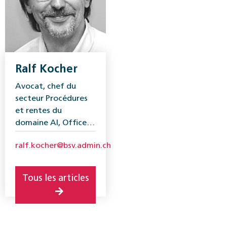
Ralf Kocher
Avocat, chef du
secteur Procédures
et rentes du
domaine AI, Office
fédéral des
ralf.kocher@bsv.admin.ch
assurances sociales
(OFAS)
Tous les articles