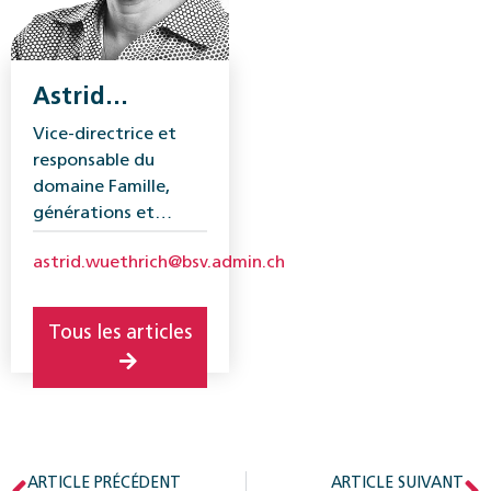
Astrid
Wüthrich
Vice-directrice et
responsable du
domaine Famille,
générations et
société, Office
astrid.wuethrich@bsv.admin.ch
fédéral des
assurances sociales
(OFAS)
Tous les articles
ARTICLE PRÉCÉDENT
ARTICLE SUIVANT