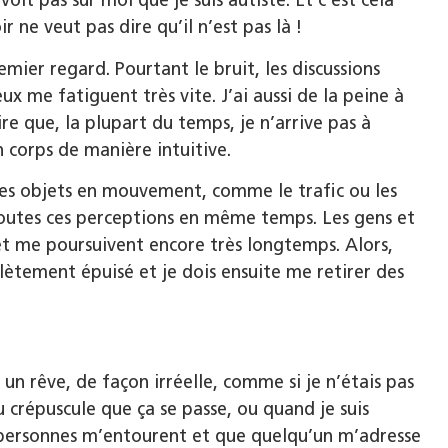
voit pas sur moi que je suis autiste. Et c’est cela
 ne veut pas dire qu’il n’est pas là !
er regard. Pourtant le bruit, les discussions
ux me fatiguent très vite. J’ai aussi de la peine à
e que, la plupart du temps, je n’arrive pas à
corps de manière intuitive.
les objets en mouvement, comme le trafic ou les
 toutes ces perceptions en même temps. Les gens et
et me poursuivent encore très longtemps. Alors,
plètement épuisé et je dois ensuite me retirer des
un rêve, de façon irréelle, comme si je n’étais pas
au crépuscule que ça se passe, ou quand je suis
s personnes m’entourent et que quelqu’un m’adresse