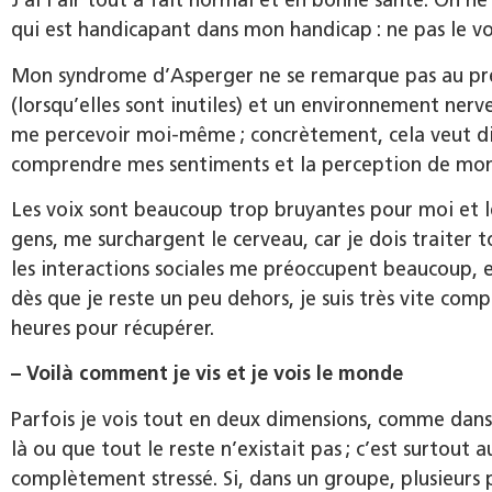
J’ai l’air tout à fait normal et en bonne santé. On ne 
qui est handicapant dans mon handicap : ne pas le voir
Mon syndrome d’Asperger ne se remarque pas au premi
(lorsqu’elles sont inutiles) et un environnement nerve
me percevoir moi-même ; concrètement, cela veut dir
comprendre mes sentiments et la perception de mon 
Les voix sont beaucoup trop bruyantes pour moi et 
gens, me surchargent le cerveau, car je dois traiter
les interactions sociales me préoccupent beaucoup, 
dès que je reste un peu dehors, je suis très vite com
heures pour récupérer.
– Voilà comment je vis et je vois le monde
Parfois je vois tout en deux dimensions, comme dans 
là ou que tout le reste n’existait pas ; c’est surtout 
complètement stressé. Si, dans un groupe, plusieur