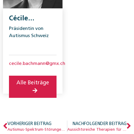
Cécile
Bachmann
Präsidentin von
Autismus Schweiz
cecile.bachmann@gmx.ch
Alle Beiträge
VORHERIGER BEITRAG
NACHFOLGENDER BEITRAG
Autismus-Spektrum-Störungen: der lange Weg bis zur Diagnose
Aussichtsreiche Therapien für Kinder mit frühkindlichem Autismus