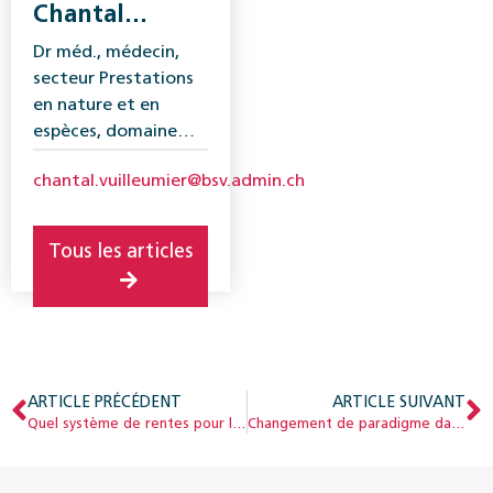
Chantal
Vuilleumier-
Dr méd., médecin,
Hauser
secteur Prestations
en nature et en
espèces, domaine
Assurance-invalidité,
chantal.vuilleumier@bsv.admin.ch
OFAS.
Tous les articles
ARTICLE PRÉCÉDENT
ARTICLE SUIVANT
Quel système de rentes pour l’AI ?
Changement de paradigme dans l’octroi de rentes aux jeunes ?