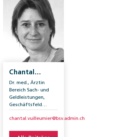
Chantal
Vuilleumier-
Dr. med., Ärztin
Hauser
Bereich Sach- und
Geldleistungen,
Geschäftsfeld
Invalidenversicherung,
chantal.vuilleumier@bsv.admin.ch
BSV.