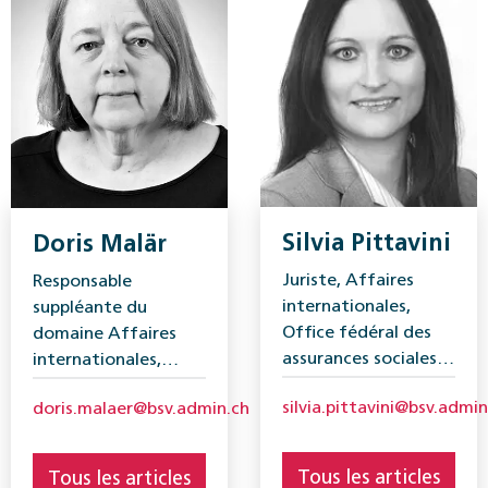
Silvia Pittavini
Doris Malär
Juriste, Affaires
Responsable
internationales,
suppléante du
Office fédéral des
domaine Affaires
assurances sociales
internationales,
(OFAS)
Office fédéral des
silvia.pittavini@bsv.admin
doris.malaer@bsv.admin.ch
assurances sociales
(OFAS)
Tous les articles
Tous les articles