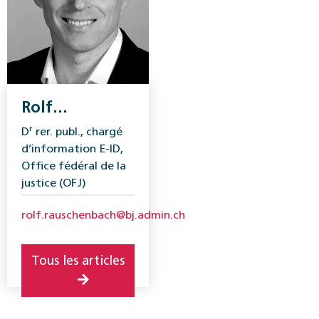
Rolf
Rauschenbach
r
D
rer. publ., chargé
d’information E-ID,
Office fédéral de la
justice (OFJ)
rolf.rauschenbach@bj.admin.ch
Tous les articles