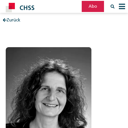
Abo
Zurück
Filter
Post