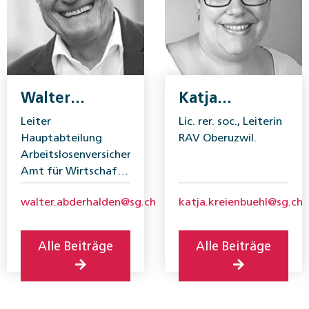
Walter
Katja
Abderhalden
Kreienbühl
Leiter
Lic. rer. soc., Leiterin
Hauptabteilung
RAV Oberuzwil.
Arbeitslosenversicherung,
Amt für Wirtschaft
und Arbeit St. Gallen.
walter.abderhalden@sg.ch
katja.kreienbuehl@sg.ch
Alle Beiträge
Alle Beiträge