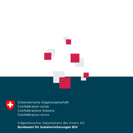
–
–
–
–