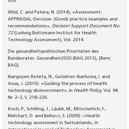
924.
Wild, C. and Patera, N. (2014), «Assessment-
APPRAISAL-Decision. (Good) practice examples and
recommendations»,
Decision Support Document No.
72
(Ludwig Boltzmann Institut für Health
Technology Assessment), Vol. 2014.
Die gesundheitspolitischen Prioritäten des
Bundesrates. Gesundheit2020 (BAG 2013), [Bern:
BAG].
Ibargoyen-Roteta, N., Gutiérrez-Ibarluzea, I. and
Asua, J. (2010): «Guiding the process of health
technology disinvestment», in
Health Policy,
Vol. 98
Nr. 2–3, S. 218–226.
Koch, P., Schilling, J., Läubli, M., Mitscherlich, F.,
Melchart, D. and Bellucci, S. (2009): «Health
technology assessment in Switzerland», in