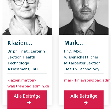
Klazien
Mark
Matter-
Finlayson
Dr. phil. nat., Leiterin
PhD, MSc,
Walstra
Sektion Health
wissenschaftlicher
Technology
Mitarbeiter Sektion
Assessment, BAG.
Health Technology
Assessment,
klazien.matter-
mark.finlayson@bag.admi
Bundesamt für
walstra@bag.admin.ch
Gesundheit, BAG.
Alle Beiträge
Alle Beiträge