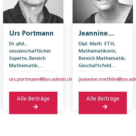
Urs Portmann
Jeannine
Röthlin
Dr. phil.,
Dipl. Math. ETH,
wissenschaftlicher
Mathematikerin,
Experte, Bereich
Bereich ­Mathe­matik;
Mathematik;
Geschäftsfeld
Geschäftsfeld
Mathematik, ­
urs.portmann@bsv.admin.ch
jeannine.roethlin@bsv.ad
Mathematik,
Analysen, Statistik
Analysen, Statistik
und Standards; BSV.
und Standards; BSV.
Alle Beiträge
Alle Beiträge