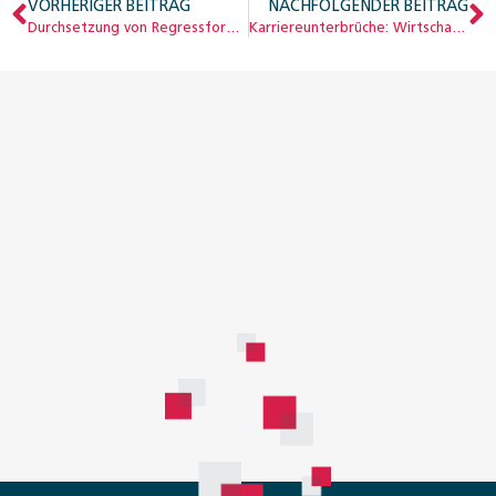
VORHERIGER BEITRAG
NACHFOLGENDER BEITRAG
Durchsetzung von Regress­forderungen der IV und AHV
Karriereunterbrüche: Wirtschaftliche Folgen und Lösungen