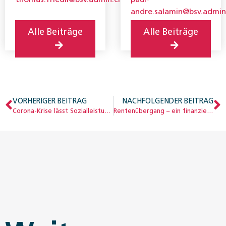
(BSV).
andre.salamin@bsv.admin
Alle Beiträge
Alle Beiträge
VORHERIGER BEITRAG
NACHFOLGENDER BEITRAG
Corona-Krise lässt Sozialleistungsquote ansteigen
Rentenübergang – ein finanzielles Risiko?