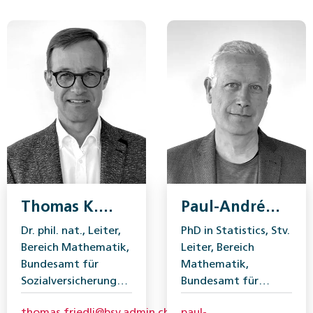
Thomas K.
Paul-André
Friedli
Salamin
Dr. phil. nat., Leiter,
PhD in Statistics, Stv.
Bereich Mathematik,
Leiter, Bereich
Bundesamt für
Mathematik,
Sozialversicherungen
Bundesamt für
(BSV).
Sozialversicherungen
thomas.friedli@bsv.admin.ch
paul-