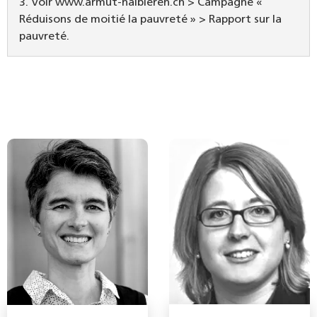
3. Voir www.armut-halbieren.ch > Campagne «
Réduisons de moitié la pauvreté » > Rapport sur la
pauvreté.