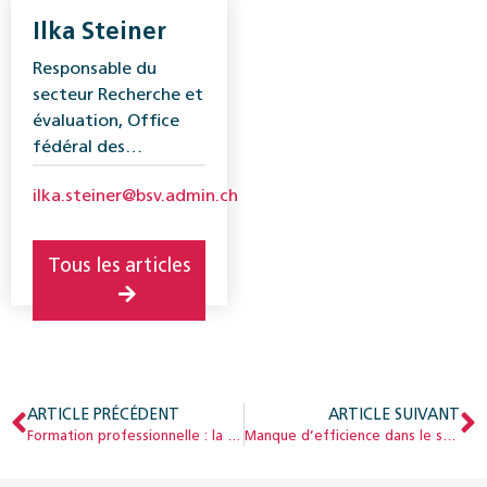
Ilka Steiner
Responsable du
secteur Recherche et
évaluation, Office
fédéral des
assurances sociales
ilka.steiner@bsv.admin.ch
(OFAS)
Tous les articles
ARTICLE PRÉCÉDENT
ARTICLE SUIVANT
Formation professionnelle : la numérisation, opportunité pour les personnes en situation de handicap ?
Manque d’efficience dans le système de protection sociale