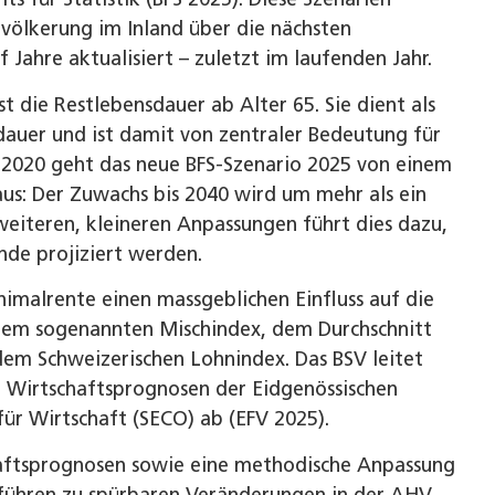
evölkerung im Inland über die nächsten
Jahre aktualisiert – zuletzt im laufenden Jahr.
t die Restlebensdauer ab Alter 65. Sie dient als
dauer und ist damit von zentraler Bedeutung für
 2020 geht das neue BFS-Szenario 2025 von einem
us: Der Zuwachs bis 2040 wird um mehr als ein
weiteren, kleineren Anpassungen führt dies dazu,
de projiziert werden.
imalrente einen massgeblichen Einfluss auf die
 dem sogenannten Mischindex, dem Durchschnitt
m Schweizerischen Lohnindex. Das BSV leitet
n Wirtschaftsprognosen der Eidgenössischen
für Wirtschaft (SECO) ab (EFV 2025).
chaftsprognosen sowie eine methodische Anpassung
führen zu spürbaren Veränderungen in der AHV.