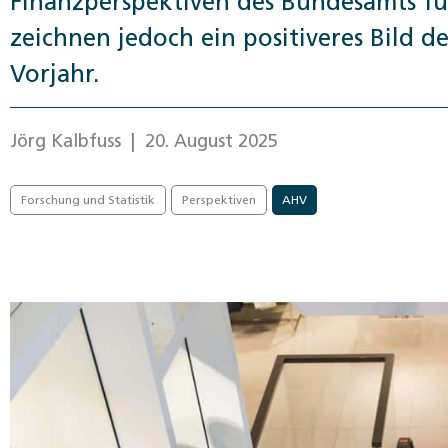
Finanzperspektiven des Bundesamts fü
zeichnen jedoch ein positiveres Bild d
Vorjahr.
Jörg Kalbfuss
| 20. August 2025
Forschung und Statistik
Perspektiven
AHV