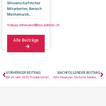
Wissenschaftlicher
Mitarbeiter, Bereich
Mathematik,
Bundesamt für
tobias.lehmann@bsv.admin.ch
Sozialversicherungen
(BSV)
Alle Beiträge
VORHERIGER BEITRAG
NACHFOLGENDER BEITRAG
BIP im Jahr 2070: Produktivitätswachstum für Wohlstand entscheidend
AHV-Finanzen: Defizite bleiben – trotz besserer Aussichten