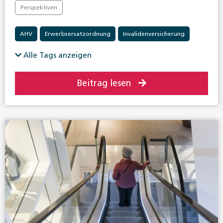
Perspektiven
AHV
Erwerbsersatzordnung
Invalidenversicherung
Alle Tags anzeigen
Beitrag lesen